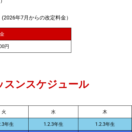
円）
(2026年7月からの改定料金）
金
100円
ッスンスケジュール
火
水
木
2.3年生
1.2.3年生
1.2.3年生